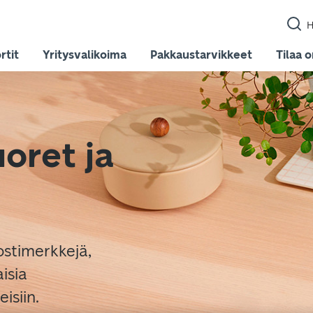
H
rtit
Yritysvalikoima
Pakkaustarvikkeet
Tilaa 
oret ja
ostimerkkejä,
isia
isiin.