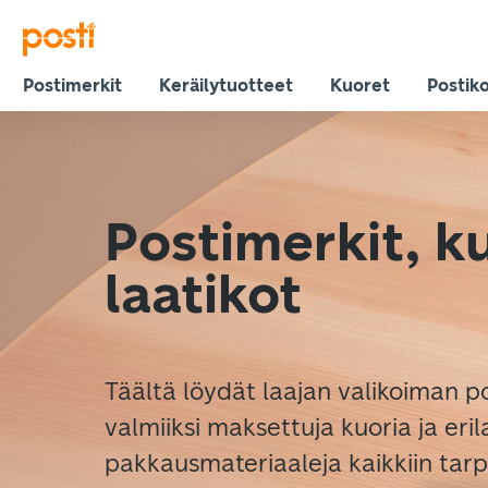
Postimerkit
Keräilytuotteet
Kuoret
Postiko
Postimerkit, ku
laatikot
Täältä löydät laajan valikoiman p
valmiiksi maksettuja kuoria ja erila
pakkausmateriaaleja kaikkiin tarpe