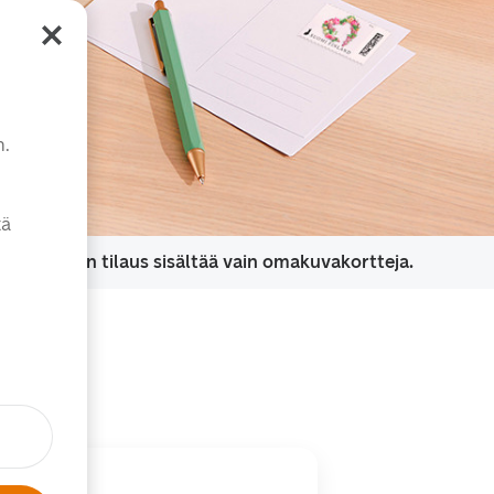
n.
tä
skulua, kun tilaus sisältää vain omakuvakortteja.