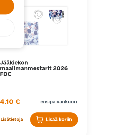
Jääkiekon
maailmanmestarit 2026
FDC
4.10
€
ensipäivänkuori
Lisää koriin
Lisätietoja