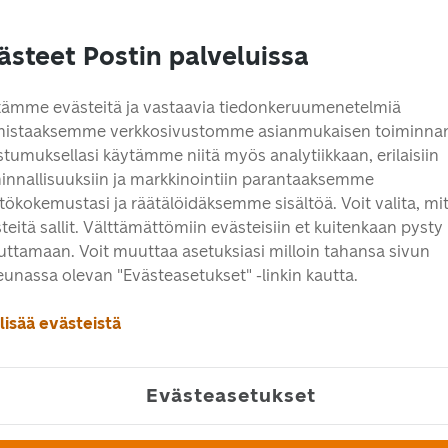
ästeet Postin palveluissa
ämme evästeitä ja vastaavia tiedonkeruumenetelmiä
mistaaksemme verkkosivustomme asianmukaisen toiminna
tumuksellasi käytämme niitä myös analytiikkaan, erilaisiin
innallisuuksiin ja markkinointiin parantaaksemme
tökokemustasi ja räätälöidäksemme sisältöä. Voit valita, mi
teitä sallit. Välttämättömiin evästeisiin et kuitenkaan pysty
, alle 45 euron tilauksiin 5 €. Omakuvakortit ilman toimitu
uttamaan. Voit muuttaa asetuksiasi milloin tahansa sivun
eunassa olevan "Evästeasetukset" -linkin kautta.
lisää evästeistä
lmanmestarit 2026!
Evästeasetukset