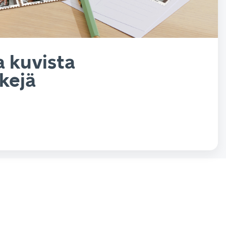
a kuvista
kejä