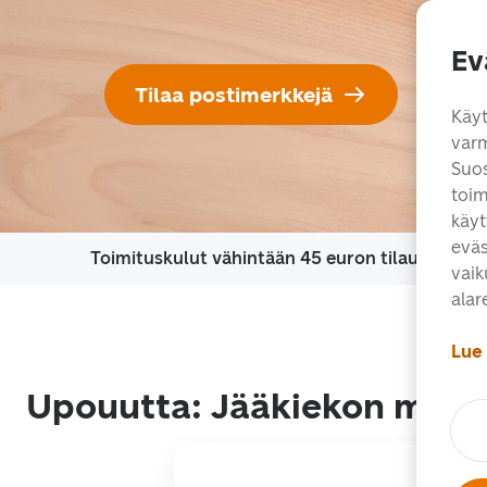
Ev
Tilaa postimerkkejä
Käyt
var
Suos
toim
käyt
eväs
Toimituskulut vähintään 45 euron tilauksiin 0 €
vaik
alar
Lue 
Upouutta: Jääkiekon maai