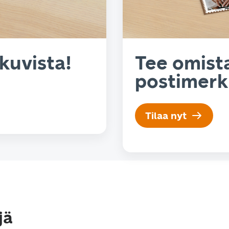
kuvista!
Tee omist
postimerk
Tilaa nyt
jä