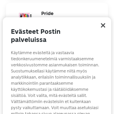
Pride
Ikimerkki kirjeiden ja korttien
postittamiseen kotimaassa
Evästeet Postin
30.00
€
10 merkkiä
palveluissa
Lisää koriin
Lisätietoja
Käytämme evästeitä ja vastaavia
tiedonkeruumenetelmiä varmistaaksemme
verkkosivustomme asianmukaisen toiminnan.
Suostumuksellasi käytämme niitä myös
Onnen kukat
analytiikkaan, erilaisiin toiminnallisuuksiin ja
Ikimerkki kirjeiden ja korttien
markkinointiin parantaaksemme
postittamiseen kotimaassa
käyttökokemustasi ja räätälöidäksemme
sisältöä. Voit valita, mitä evästeitä sallit.
30.00
€
10 merkkiä
Välttämättömiin evästeisiin et kuitenkaan
pysty vaikuttamaan. Voit muuttaa asetuksiasi
Lisää koriin
Lisätietoja
milloin tahansa sivun alareunassa olevan