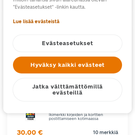
"Evästeasetukset" -linkin kautta.
Lue lisää evästeistä
Europa United In
Ikimerkki kirjeiden ja korttien
Evästeasetukset
postittamiseen kotimaassa
30.00
€
10 merkkiä
Hyväksy kaikki evästeet
Lisää koriin
Lisätietoja
Jatka välttämättömillä
evästeillä
Erik Bruun 100 vuotta
Ikimerkki kirjeiden ja korttien
postittamiseen kotimaassa
30.00
€
10 merkkiä