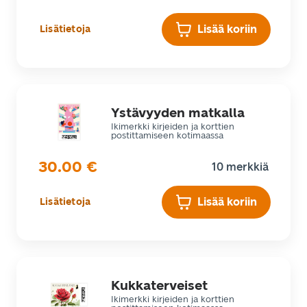
Lisää koriin
Lisätietoja
Ystävyyden matkalla
Ikimerkki kirjeiden ja korttien
postittamiseen kotimaassa
30.00
€
10 merkkiä
Lisää koriin
Lisätietoja
Kukkaterveiset
Ikimerkki kirjeiden ja korttien