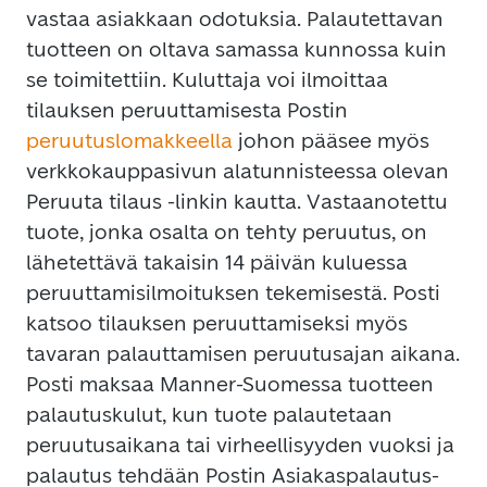
vastaa asiakkaan odotuksia. Palautettavan
tuotteen on oltava samassa kunnossa kuin
se toimitettiin. Kuluttaja voi ilmoittaa
tilauksen peruuttamisesta Postin
peruutuslomakkeella
johon pääsee myös
verkkokauppasivun alatunnisteessa olevan
Peruuta tilaus -linkin kautta. Vastaanotettu
tuote, jonka osalta on tehty peruutus, on
lähetettävä takaisin 14 päivän kuluessa
peruuttamisilmoituksen tekemisestä. Posti
katsoo tilauksen peruuttamiseksi myös
tavaran palauttamisen peruutusajan aikana.
Posti maksaa Manner-Suomessa tuotteen
palautuskulut, kun tuote palautetaan
peruutusaikana tai virheellisyyden vuoksi ja
palautus tehdään Postin Asiakaspalautus-