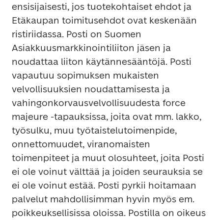
ensisijaisesti, jos tuotekohtaiset ehdot ja
Etäkaupan toimitusehdot ovat keskenään
ristiriidassa. Posti on Suomen
Asiakkuusmarkkinointiliiton jäsen ja
noudattaa liiton käytännesääntöjä. Posti
vapautuu sopimuksen mukaisten
velvollisuuksien noudattamisesta ja
vahingonkorvausvelvollisuudesta force
majeure -tapauksissa, joita ovat mm. lakko,
työsulku, muu työtaistelutoimenpide,
onnettomuudet, viranomaisten
toimenpiteet ja muut olosuhteet, joita Posti
ei ole voinut välttää ja joiden seurauksia se
ei ole voinut estää. Posti pyrkii hoitamaan
palvelut mahdollisimman hyvin myös em.
poikkeuksellisissa oloissa. Postilla on oikeus