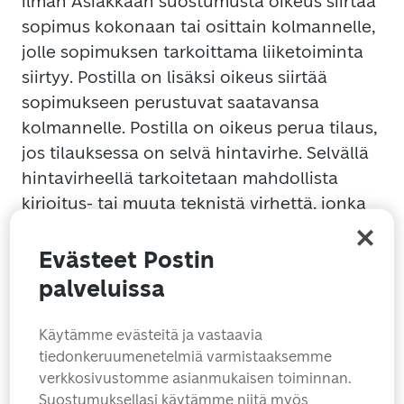
ilman Asiakkaan suostumusta oikeus siirtää
sopimus kokonaan tai osittain kolmannelle,
jolle sopimuksen tarkoittama liiketoiminta
siirtyy. Postilla on lisäksi oikeus siirtää
sopimukseen perustuvat saatavansa
kolmannelle. Postilla on oikeus perua tilaus,
jos tilauksessa on selvä hintavirhe. Selvällä
hintavirheellä tarkoitetaan mahdollista
kirjoitus- tai muuta teknistä virhettä, jonka
vuoksituotteen hinta poikkeaa merkittävästi
ja selvästi tuotteen oikeasta hinnasta. Selviä
Evästeet Postin
hintavirheitä voivat olla muun muassa
palveluissa
seuraavat esimerkit • jos tuotteella on hinta
0,00 euroa tai ei hintaa ollenkaan • jos
Käytämme evästeitä ja vastaavia
kymmenien eurojen arvoisen keräily- tai
tiedonkeruumenetelmiä varmistaaksemme
verkkosivustomme asianmukaisen toiminnan.
lahjatuotteen hinnaksi ilmoitetaan esim.
Suostumuksellasi käytämme niitä myös