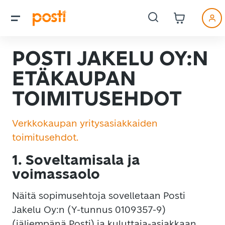
POSTI JAKELU OY:N
ETÄKAUPAN
TOIMITUSEHDOT
Verkkokaupan yritysasiakkaiden
toimitusehdot.
1. Soveltamisala ja
voimassaolo
Näitä sopimusehtoja sovelletaan Posti
Jakelu Oy:n (Y-tunnus 0109357-9)
(jäljempänä Posti) ja kuluttaja-asiakkaan