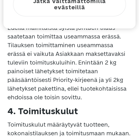
Jatka välttämättömillä
sisältää tuotteita, jotka ovat tilapäisesti
evästeillä
loppuneet varastosta, ne toimitetaan
jälkitoimituksina saatavuuden mukaan.
Edellä mainituista syistä johtuen tilaus
saatetaan toimittaa useammassa erässä.
Tilauksen toimittaminen useammassa
erässä ei vaikuta Asiakkaan maksettavaksi
tuleviin toimituskuluihin. Enintään 2 kg
painoiset lähetykset toimitetaan
pääsääntöisesti Priority-kirjeenä ja yli 2kg
lähetykset pakettina, ellei tuotekohtaisissa
ehdoissa ole toisin sovittu.
4. Toimituskulut
Toimituskulut määräytyvät tuotteen,
kokonaistilauksen ja toimitusmaan mukaan.