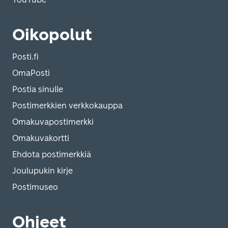
Oikopolut
Posti.fi
OmaPosti
Postia sinulle
Postimerkkien verkkokauppa
Omakuvapostimerkki
Omakuvakortti
Ehdota postimerkkiä
Joulupukin kirje
Postimuseo
Ohjeet