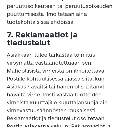
peruutusoikeuteen tai peruutusoikeuden
puuttumisesta ilmoitetaan aina
tuotekohtaisissa ehdoissa.
7. Reklamaatiot ja
tiedustelut
Asiakkaan tulee tarkastaa toimitus
viipymättä vastaanotettuaan sen.
Mahdollisista virheistä on ilmoitettava
Postille kohtuullisessa ajassa siitä, kun
Asiakas havaitsi tai hänen olisi pitänyt
havaita virhe. Posti vastaa tuotteiden
virheistä kuluttajille kuluttajansuojalain
virhevastuusäännösten mukaisesti.
Reklamaatiot ja tiedustelut osoitetaan
Postin asiakaspalveluun: Reklamaatiot ja