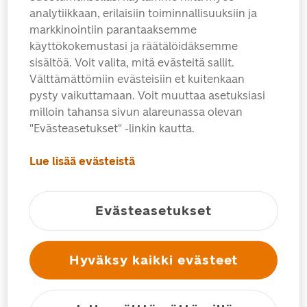
muutamia euroja. Em. tapauksissa
analytiikkaan, erilaisiin toiminnallisuuksiin ja
virheellinen hinta on niin selkeästi oikeasta
markkinointiin parantaaksemme
hinnasta poikkeava, että asiakkaan
käyttökokemustasi ja räätälöidäksemme
katsotaan ymmärtävän virheellisyys.
sisältöä. Voit valita, mitä evästeitä sallit.
Välttämättömiin evästeisiin et kuitenkaan
3. Toimitusaika ja -tapa
pysty vaikuttamaan. Voit muuttaa asetuksiasi
milloin tahansa sivun alareunassa olevan
Tuotteet lähetään pääsääntöisesti 3-5
"Evästeasetukset" -linkin kautta.
arkipäivän kuluessa tilauksesta, ellei
tuotekohtaisissa ehdoissa ole ilmoitettu
Lue lisää evästeistä
muuta toimitusaikaa. Poikkeustapauksissa
aika saattaa olla pidempi, tällöin asiasta
Evästeasetukset
kerrotaan palvelussa. Jos tilauksella on
tulevaisuudessa ilmestyviä postimerkkejä
tai tuotteita, nämä tuotteet toimitetaan
Hyväksy kaikki evästeet
ilmestymispäivän jälkeen ja toimitusaika
lasketaan ilmestymispäivästä. Jos tilaus