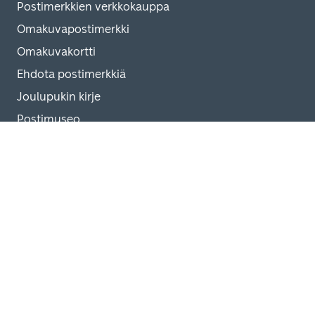
Postimerkkien verkkokauppa
Omakuvapostimerkki
Omakuvakortti
Ehdota postimerkkiä
Joulupukin kirje
Postimuseo
Ohjeet
Toimitusehdot
Tilauksen peruutus
Asiakastuki
Sähköisten palveluiden tietosuojaseloste
Verkkokaupan tietosuojaseloste
Usein kysyttyä Joulupukin kirjeestä