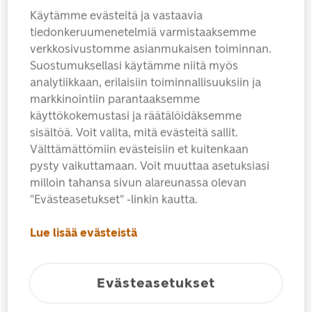
Käytämme evästeitä ja vastaavia
tiedonkeruumenetelmiä varmistaaksemme
verkkosivustomme asianmukaisen toiminnan.
Suostumuksellasi käytämme niitä myös
analytiikkaan, erilaisiin toiminnallisuuksiin ja
markkinointiin parantaaksemme
käyttökokemustasi ja räätälöidäksemme
sisältöä. Voit valita, mitä evästeitä sallit.
Kruunaa kortit ja kirjeet postimerkeillä omista kuvista
Välttämättömiin evästeisiin et kuitenkaan
– tai anna suunnittelemasi postimerkit lahjaksi!
pysty vaikuttamaan. Voit muuttaa asetuksiasi
milloin tahansa sivun alareunassa olevan
Postimerkki omalla kuvalla tuotteet ovat kotimaan
"Evästeasetukset" -linkin kautta.
ikimerkkejä. Postimerkit tilataan 10 kappaleen
arkeissa. Postimerkit maksetaan samalla kun ne
Lue lisää evästeistä
tilataan verkkokaupassa. Saat tilausvahvistuksen
sähköpostiisi. Säilytä se, sillä vahvistus on myös
kuitti ostosta. Tämä tuote on personoitu, joten sillä
Evästeasetukset
ei ole peruutus‑ tai palautusoikeutta.