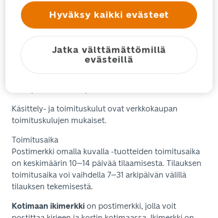
Näin tilaat
Hyväksy kaikki evästeet
Lataa haluamasi kuva
Valitse haluamasi kehys postimerkkiin
Jatka välttämättömillä
Täytä yhteystiedot ja valitse toimitus- ja
evästeillä
maksutapa
Tilaus lähtee eteenpäin ja saat postissa
persoonalliset postimerkit
Käsittely- ja toimituskulut ovat verkkokaupan
toimituskulujen mukaiset.
Toimitusaika
Postimerkki omalla kuvalla -tuotteiden toimitusaika
on keskimäärin 10–14 päivää tilaamisesta. Tilauksen
toimitusaika voi vaihdella 7–31 arkipäivän välillä
tilauksen tekemisestä.
Kotimaan ikimerkki
on postimerkki, jolla voit
postittaa kirjeen ja kortin kotimaassa. Ikimerkki on